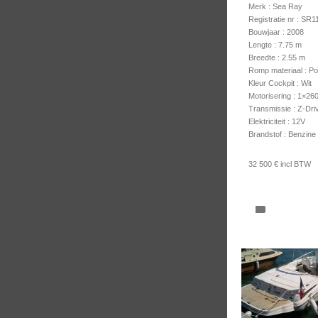
Merk : Sea Ray
Registratie nr : SR
Bouwjaar : 2008
Lengte : 7.75 m
Breedte : 2.55 m
Romp materiaal : Po
Kleur Cockpit : Wit
Motorisering : 1×26
Transmissie : Z-Dri
Elektriciteit : 12V
Brandstof : Benzine
32 500 € incl BTW