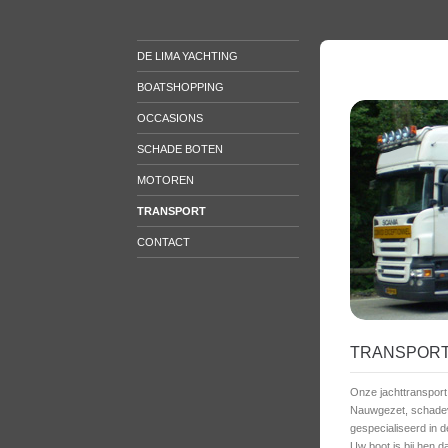
DE LIMA YACHTING
BOATSHOPPING
OCCASIONS
SCHADE BOTEN
MOTOREN
TRANSPORT
CONTACT
TRANSPORT
Onze jachttransport 
Nauwgezet, schadevr
gespecialiseerd in d
Uw boot is bij hen d