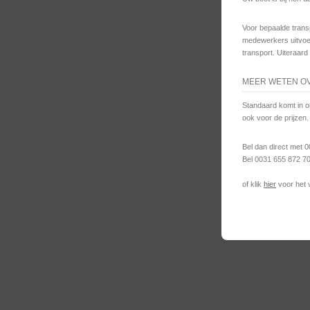
Voor bepaalde trans
medewerkers uitvoer
transport. Uiteraard
MEER WETEN OV
Standaard komt in o
ook voor de prijzen.
Bel dan direct met 
Bel 0031 655 872 70
of klik
hier
voor het 