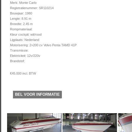
Merk: Monte Carlo
Registratienummer: SR110214
Bouwjaar: 1980
Lengte: 8.91 m
Breedte: 2.45 m
Rompmateriaal:
Kleur cockpit: wit/rood
Ligplaats: Nederland
Motorisering: 2×200 cv Volvo Penta TAMD 41P
Transmissie:
Elektriciteit: 12v/220v
Brandstof:
€45.000 incl. BTW
BEL VOOR INFORMATIE