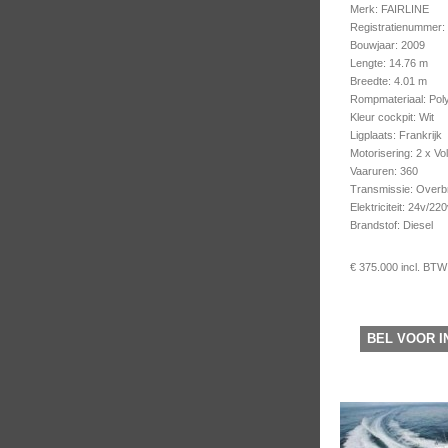
Merk: FAIRLINE
Registratienummer
Bouwjaar: 2009
Lengte: 14.76 m
Breedte: 4.01 m
Rompmateriaal: Pol
Kleur cockpit: Wit
Ligplaats: Frankrijk
Motorisering: 2 x V
Vaaruren: 360
Transmissie: Overb
Elektriciteit: 24v/22
Brandstof: Diesel
€ 375.000 incl. BTW
BEL VOOR I